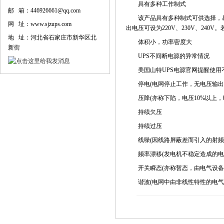
具有多种工作制式
邮 箱：446926661@qq.com
该产品具有多种制式可供选择，易于操作，
网 址：www.sjzups.com
出电压可设为220V、230V、24
地 址：河北省石家庄市新华区北
体积小，功率密度大
新街
UPS不间断电源的异常情况
美国山特UPS电源官网提醒使用
停电(电网停止工作，无电压输出
压降(亦称下陷，电压10%以上，
持续欠压
持续过压
线噪(因线路屏蔽差而引入的射频
频率漂移(发电机不稳定造成的电
开关瞬态(亦称暂态，由电气设备开
谐波(电网中由非线性特性的电气