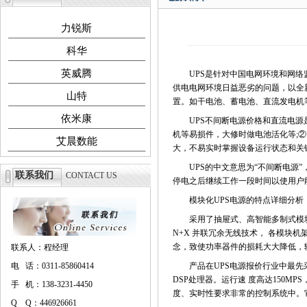
力锐斯
科华
英威腾
UPS是针对中国电网环境和网络监
供电电网环境日益恶劣的问题，以全
山特
置。如干电池、蓄电池、直流发电机
依米康
UPS不间断电源价格和直流电源是
机等易损件，大修时做电池活化等;
艾晨数能
大，不易实时掌握设备运行状态和关
UPS的中文意思为“不间断电源”，是英语“Unin
联系我们
CONTACT US
停电之后继续工作一段时间以使用户
模块化UPS电源的特点详细分析
采用了抽屉式、高智能多制式模块
N+X 并联冗余无线技术， 各模块
念，致使功率器件的损耗大大降低，
联系人：程经理
电 话：0311-85860414
产品在UPS电源报价行业中最先采
DSP处理器。运行速 度高达150
手 机：138-3231-4450
度、实时性要求非常的控制系统中。
Q Q：446926661