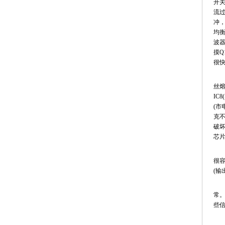
开关
流过
冲，
均衡
波器
摸Q
很快
5
丝
IC
(市
克不
破坏
芯片
6
很容
(输
极管
常
些