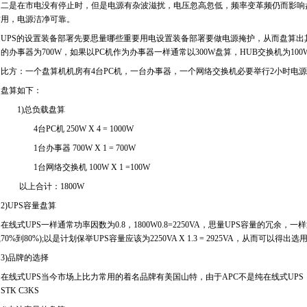
是在市电没有停止时，但是电源有杂波滋扰，电压忽高忽低，频率变革频仍而影响盘
作用，电源洁净可靠。
S的设置装备部署先要思量哪些重要用电设置装备部署要做电源掩护，从而盘算出其负
的办事器为700W，如果以PC机作为办事器一样通常以300W盘算，HUB交换机为10
方：一个盘算机机房有4台PC机，一台办事器，一个网络交换机必要举行2小时电源
算如下：
)总负载盘算
PC机 250W X 4 = 1000W
办事器 700W X 1 = 700W
网络交换机 100W X 1 =100W
上合计：1800W
UPS容量盘算
式UPS一样通常功率因数为0.8，1800W0.8=2250VA，思量UPS容量的冗余，一
70%到80%);以是计划保举UPS容量应该为2250VA X 1.3 = 2925VA，从而可以得出选用3
)品牌的选择
式UPS当今市场上比力常用的着名品牌有美国山特，由于APC不是纯在线式UPS，以
STK C3KS