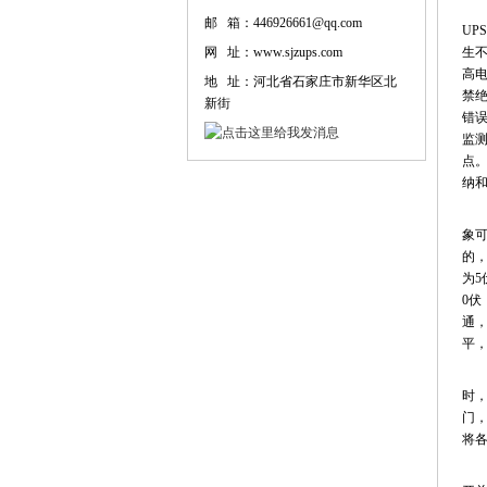
妨
邮 箱：446926661@qq.com
UP
网 址：www.sjzups.com
生不
高电
地 址：河北省石家庄市新华区北
禁绝
新街
错误
监测
点。
纳
2.
象可
的，
为5
0伏
通，
平，
3、
时
门，
将各
4、