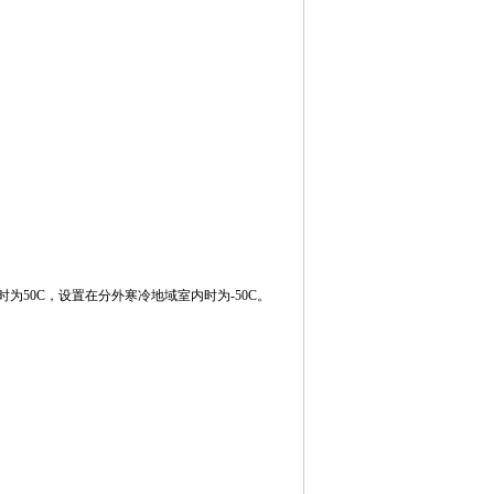
0C，设置在分外寒冷地域室内时为-50C。