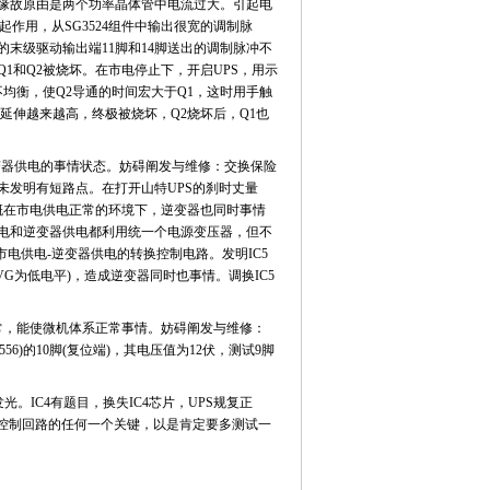
的缘故原由是两个功率晶体管中电流过大。引起电
作用，从SG3524组件中输出很宽的调制脉
，从它的末级驱动输出端11脚和14脚送出的调制脉冲不
1和Q2被烧坏。在市电停止下，开启UPS，用示
不均衡，使Q2导通的时间宏大于Q1，这时用手触
的延伸越来越高，终极被烧坏，Q2烧坏后，Q1也
变器供电的事情状态。妨碍阐发与维修：交换保险
发明有短路点。在打开山特UPS的刹时丈量
，大概在市电供电正常的环境下，逆变器也同时事情
供电和逆变器供电都利用统一个电源变压器，但不
电供电-逆变器供电的转换控制电路。发明IC5
G为低电平)，造成逆变器同时也事情。调换IC5
，能使微机体系正常事情。妨碍阐发与维修：
)的10脚(复位端)，其电压值为12伏，测试9脚
IC4有题目，换失IC4芯片，UPS规复正
控制回路的任何一个关键，以是肯定要多测试一