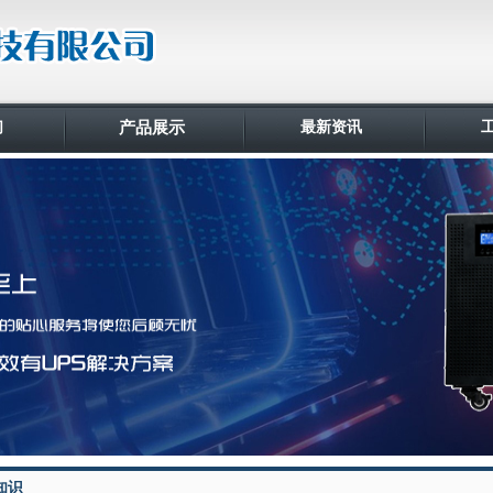
们
产品展示
最新资讯
知识