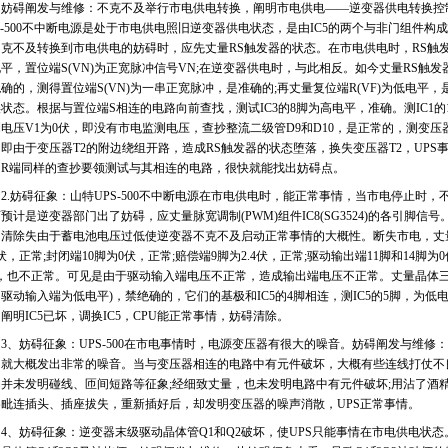
碍阐发与维修：不克不及举行市电供电转换，阐明市电供电——逆变器供电转换控
S-500不中断电源是处于市电供电照旧逆变器供电状态，是由IC5的两个与非门组件构
克不及转换到市电供电的妨碍时，应先丈量RS触发器的状态。在市电供电时，RS触发器为“1”
平，置位端S(VN)为正宽脉冲信号VN;在逆变器供电时，与此相反。如今丈量RS触
确的，测得置位端S(VN)为一串正宽脉冲，是准确的;再丈量复位端R(VF)为低电平
状态。根据与置位端S相连的电路向前查找，测试IC3的8脚为高电平，准确。测IC1的10
电压V1为0伏，即没有市电监测电压，查抄整流二级管D9和D10，是正常的，测变压
即由于变压器T2的附边绕组开路，造成RS触发器的状态堕落，换失变压器T2，UPS事
和R端同样的查抄要领测试与其相连的电路，很快就能找出妨碍点。
妨碍征象：山特UPS-500不中断电源在市电供电时，能正常事情，当市电停止时
预计是逆变器部门出了妨碍，应丈量脉宽调制(PWM)组件IC8(SG3524)的各引脚
清除失由于蓄电池电压过低使逆变器不克不及启动正常事情的大概性。断失市电，丈量IC
伏，正常;封闭端10脚为0伏，正常;赔偿端9脚为2.4伏，正常;驱动输出端11脚和14脚
，也不正常。可见是由于驱动输入端电压不正常，造成输出端电压不正常。丈量晶体三极管
驱动输入端为低电平)，禁绝确的，它们的基极和IC5的4脚相连，测IC5的5脚，为低
阐明IC5已坏，调换IC5，CPU能正常事情，妨碍清除。
妨碍征象：UPS-500在市电事情时，电源变压器有很大的噪音。妨碍阐发与维修
，就大概发出非常的噪音。当与变压器相连的电路中有元件破坏，大概有些连线打仗不
并未发明碰线、匝间短路等征象;经细致丈量，也未发明电路中有元件破坏;用沾了酒
毗连插头、插座拔失，重新插好后，却发明变压器的噪声消散，UPS正常事情。
妨碍征象：逆变器末级驱动晶体管Q1和Q2破坏，使UPS只能事情在市电供电状态