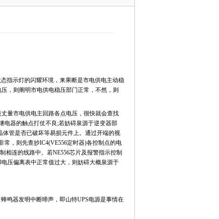
态指示灯的闪耀环境，来果断是市电供电主动稳
电压，则阐明市电供电稳压部门正常，不然，则
丈量市电供电主回路各点电压，很快就会查找
继电器的触点打仗不良;若妨碍泉源于逆变器部
晶体管是否已破坏等易损元件上。通过开端的视
，则先查抄IC4(VE556定时器)各控制点的电
制相连的线路中。若NE556芯片及报警指示控制
8某脚电压偏离表中正常值过大，则妨碍大概泉源于
蜂鸣器发明中断啼声，即山特UPS电源是事情在